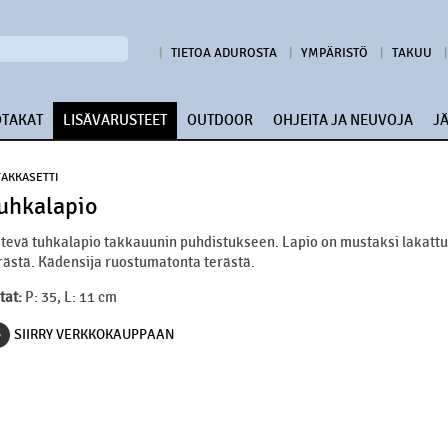
TIETOA ADUROSTA
YMPÄRISTÖ
TAKUU
OTAKAT
LISÄVARUSTEET
OUTDOOR
OHJEITA JA NEUVOJA
J
TAKKASETTI
uhkalapio
tevä tuhkalapio takkauunin puhdistukseen. Lapio on mustaksi lakatt
rästä. Kädensija ruostumatonta terästä.
tat:
P: 35, L: 11 cm
SIIRRY VERKKOKAUPPAAN