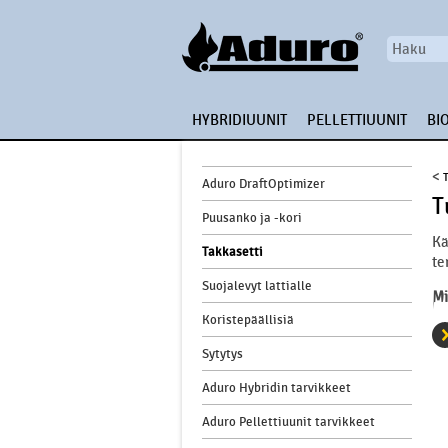
HYBRIDIUUNIT
PELLETTIUUNIT
BI
<
Aduro DraftOptimizer
T
Puusanko ja -kori
Kä
Takkasetti
te
Suojalevyt lattialle
Mi
Koristepäällisiä
Sytytys
Aduro Hybridin tarvikkeet
Aduro Pellettiuunit tarvikkeet