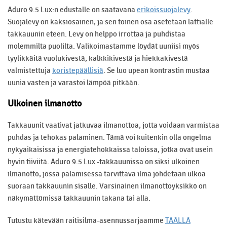
Aduro 9.5 Lux:n edustalle on saatavana
erikoissuojalevy
.
Suojalevy on kaksiosainen, ja sen toinen osa asetetaan lattialle
takkauunin eteen. Levy on helppo irrottaa ja puhdistaa
molemmilta puolilta. Valikoimastamme löydät uuniisi myös
tyylikkäitä vuolukivestä, kalkkikivestä ja hiekkakivestä
valmistettuja
koristepäällisiä
. Se luo upean kontrastin mustaa
uunia vasten ja varastoi lämpöä pitkään.
Ulkoinen ilmanotto
Takkauunit vaativat jatkuvaa ilmanottoa, jotta voidaan varmistaa
puhdas ja tehokas palaminen. Tämä voi kuitenkin olla ongelma
nykyaikaisissa ja energiatehokkaissa taloissa, jotka ovat usein
hyvin tiiviitä. Aduro 9.5 Lux -takkauunissa on siksi ulkoinen
ilmanotto, jossa palamisessa tarvittava ilma johdetaan ulkoa
suoraan takkauunin sisälle. Varsinainen ilmanottoyksikkö on
näkymättömissä takkauunin takana tai alla.
Tutustu kätevään raitisilma-asennussarjaamme
TÄÄLLÄ