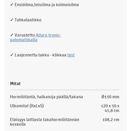
✓
Ensiöilma,toisiilma ja kolmoisilma
✓
Tuhkalaatikko
✓
Varustettu
Aduro-tronic-
automatiikalla
✓
Laajennettu takku - klikkaa
täst
Mitat
Hormiliitäntä, halkaisija päällä/takana
Ø150 mm
Ulkomitat (KxLxS)
120 x 50 x
45,8 cm
Etäisyys lattiasta takahormiliitännän
108,2 cm
keskelle