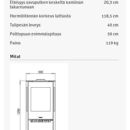
Etäisyys savuputken keskeltä kamiinan
20,3 cm
takareunaan
Hormiliitännän korkeus lattiasta
118,5 cm
Tulipesän leveys
40 cm
Polttopuun enimmäispituus
39 cm
Paino
119 kg
Mitat