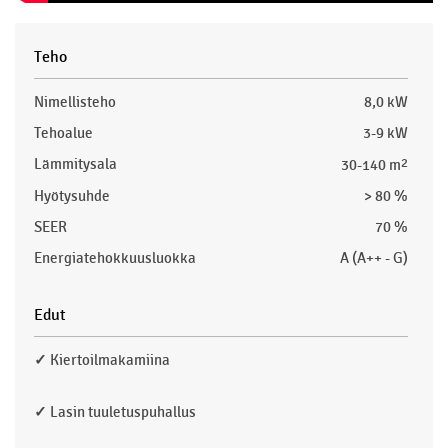
Teho
Nimellisteho
8,0 kW
Tehoalue
3-9 kW
Lämmitysala
30-140 m
2
Hyötysuhde
> 80 %
SEER
70 %
Energiatehokkuusluokka
A (A++ - G)
Edut
✓
Kiertoilmakamiina
✓
Lasin tuuletuspuhallus