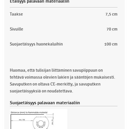
Etäisyys palavaan materiaaliin
Taakse
7,5 cm
Sivuille
70 cm
Suojaetäisyys huonekaluihin
100 cm
Huomaa, että tulisijan liittäminen savupiippuun on
tehtävä voimassa olevien lakien ja sääntöjen mukaisesti.
Savuputken on oltava CE-merkitty, ja savuputken
suojaetäisyyksiä on noudatettava.
Suojaetäisyys palavaan materiaaliin