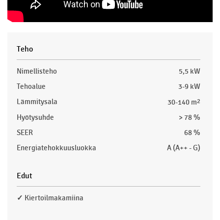
Teho
Nimellisteho
5,5 kW
Tehoalue
3-9 kW
Lämmitysala
30-140 m
2
Hyötysuhde
> 78 %
SEER
68 %
Energiatehokkuusluokka
A (A++ - G)
Edut
✓
Kiertoilmakamiina