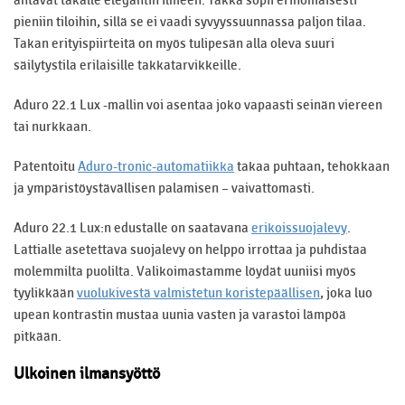
antavat takalle elegantin ilmeen. Takka sopii erinomaisesti
pieniin tiloihin, sillä se ei vaadi syvyyssuunnassa paljon tilaa.
Takan erityispiirteitä on myös tulipesän alla oleva suuri
säilytystila erilaisille takkatarvikkeille.
Aduro 22.1 Lux -mallin voi asentaa joko vapaasti seinän viereen
tai nurkkaan.
Patentoitu
Aduro-tronic-automatiikka
takaa puhtaan, tehokkaan
ja ympäristöystävällisen palamisen – vaivattomasti.
Aduro 22.1 Lux:n edustalle on saatavana
erikoissuojalevy
.
Lattialle asetettava suojalevy on helppo irrottaa ja puhdistaa
molemmilta puolilta. Valikoimastamme löydät uuniisi myös
tyylikkään
vuolukivestä valmistetun koristepäällisen
, joka luo
upean kontrastin mustaa uunia vasten ja varastoi lämpöä
pitkään.
Ulkoinen ilmansyöttö