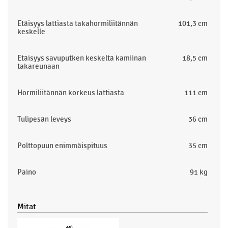
Etäisyys lattiasta takahormiliitännän
101,3 cm
keskelle
Etäisyys savuputken keskeltä kamiinan
18,5 cm
takareunaan
Hormiliitännän korkeus lattiasta
111 cm
Tulipesän leveys
36 cm
Polttopuun enimmäispituus
35 cm
Paino
91 kg
Mitat