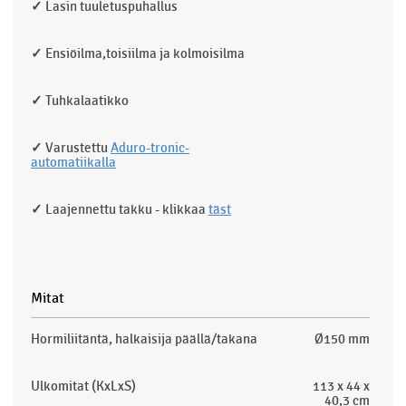
✓
Lasin tuuletuspuhallus
✓
Ensiöilma,toisiilma ja kolmoisilma
✓
Tuhkalaatikko
✓
Varustettu
Aduro-tronic-
automatiikalla
✓
Laajennettu takku - klikkaa
täst
Mitat
Hormiliitäntä, halkaisija päällä/takana
Ø150 mm
Ulkomitat (KxLxS)
113 x 44 x
40,3 cm