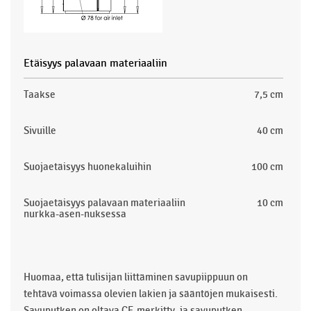
Etäisyys palavaan materiaaliin
Taakse
7,5 cm
Sivuille
40 cm
Suojaetäisyys huonekaluihin
100 cm
Suojaetäisyys palavaan materiaaliin
10 cm
nurkka-asen-nuksessa
Huomaa, että tulisijan liittäminen savupiippuun on
tehtävä voimassa olevien lakien ja sääntöjen mukaisesti.
Savuputken on oltava CE-merkitty, ja savuputken